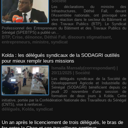
Société
Les déclarations du ministre des
Infrastructures, Déthié Fall, devant
l'Assemblée nationale, ont provoqué une
vive réaction dans le secteur du Bâtiment et
des Travaux Publics (BTP). Le Syndicat
Professionnel des Entrepreneurs du Bâtiment et des Travaux Publics du
Sénégal (SPEBTPS) a publié un...
BTP
,
Crise
,
dénonce
,
Déthié Fall
,
discours stigmatisant
,
entrepreneurs
,
ministre
,
syndicat
Kolda : les délégués syndicaux de la SODAGRI outillés
pour mieux remplir leurs missions
Ismaila Mansaly(correspondant) |
20/11/2025
|
Société
Les délégués syndicaux de la Société de
Développement Agricole et Industrielle du
Sénégal (SODAGRI) bénéficient depuis ce
jeudi 20 novembre d’une session de
formation de deux jours à Kolda. Cette
initiative, portée par la Confédération Nationale des Travailleurs du Sénégal
(CNTS), vise à renforcer...
délégués
,
Kolda
,
syndicat
Un an après le licenciement de trois délégués, le bras de