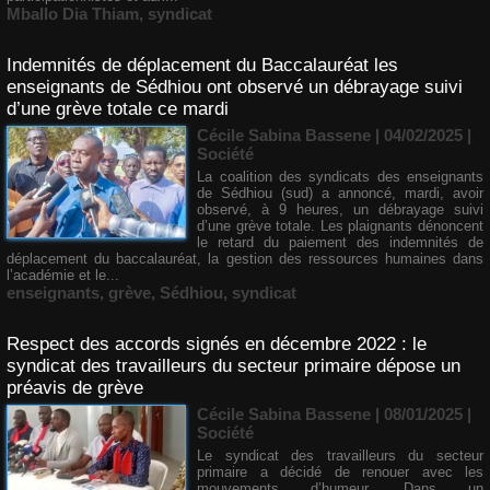
Mballo Dia Thiam
,
syndicat
Indemnités de déplacement du Baccalauréat les
enseignants de Sédhiou ont observé un débrayage suivi
d’une grève totale ce mardi
Cécile Sabina Bassene
| 04/02/2025
|
Société
La coalition des syndicats des enseignants
de Sédhiou (sud) a annoncé, mardi, avoir
observé, à 9 heures, un débrayage suivi
d’une grève totale. Les plaignants dénoncent
le retard du paiement des indemnités de
déplacement du baccalauréat, la gestion des ressources humaines dans
l’académie et le...
enseignants
,
grève
,
Sédhiou
,
syndicat
Respect des accords signés en décembre 2022 : le
syndicat des travailleurs du secteur primaire dépose un
préavis de grève
Cécile Sabina Bassene
| 08/01/2025
|
Société
Le syndicat des travailleurs du secteur
primaire a décidé de renouer avec les
mouvements d’humeur. Dans un