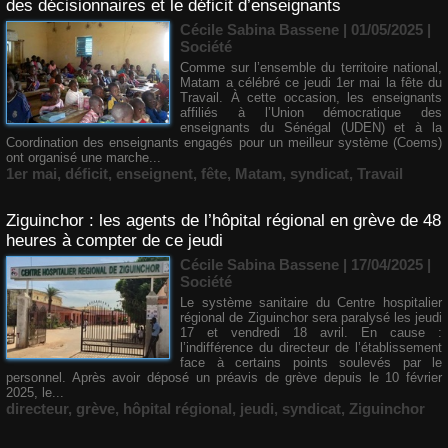
des décisionnaires et le déficit d’enseignants
Cécile Sabina Bassene
| 01/05/2025
|
Société
Comme sur l’ensemble du territoire national,
Matam a célébré ce jeudi 1er mai la fête du
Travail. À cette occasion, les enseignants
affiliés à l’Union démocratique des
enseignants du Sénégal (UDEN) et à la
Coordination des enseignants engagés pour un meilleur système (Coems)
ont organisé une marche...
1er mai
,
déficit
,
enseignent
,
fête
,
Matam
,
syndicat
,
Travail
Ziguinchor : les agents de l’hôpital régional en grève de 48
heures à compter de ce jeudi
Cécile Sabina Bassene
| 17/04/2025
|
Société
Le système sanitaire du Centre hospitalier
régional de Ziguinchor sera paralysé les jeudi
17 et vendredi 18 avril. En cause :
l’indifférence du directeur de l’établissement
face à certains points soulevés par le
personnel. Après avoir déposé un préavis de grève depuis le 10 février
2025, le...
directeur
,
grève
,
hôpital régional
,
jeudi
,
syndicat
,
Ziguinchor