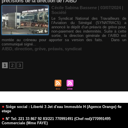
précisions de la direction de l’AIBD
Cécile Sabina Bassene
| 03/07/2024
|
Société
Le Syndicat National des Travailleurs de
l’Aviation du Sénégal (SYNATRACS) a
annoncé le dépôt d’un préavis de grève pour,
non-paiement des indemnités. Suite à cette
sortie, la direction générale de l’AIBD est
montée au créneau pour apporter sa version des faits. Dans un
communiqué signé...
AIBD
,
direction
,
grève
,
préavis
,
syndicat
1
2
3
Siége social : Liberté 3 Jet d'eau Immeuble H (Agence Orange) 4e
etage
N° Tel: 221 33 867 92 83/221 770991491 (Chef red)/770991495
Commerciale (Mme FAYE)