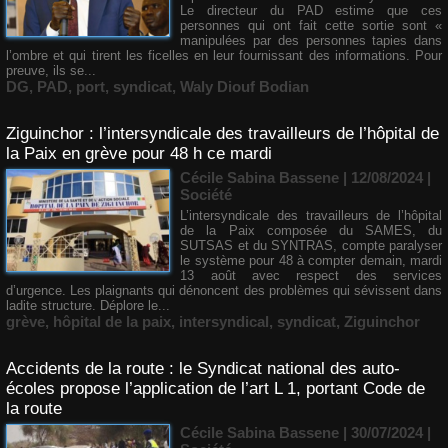
Le directeur du PAD estime que ces
personnes qui ont fait cette sortie sont «
manipulées par des personnes tapies dans
l’ombre et qui tirent les ficelles en leur fournissant des informations. Pour
preuve, ils se...
DG
,
PAD
,
port
,
syndicat
,
Waly Diouf Bodian
Ziguinchor : l’intersyndicale des travailleurs de l’hôpital de
la Paix en grève pour 48 h ce mardi
Cécile Sabina Bassene
| 12/08/2024
|
Société
L’intersyndicale des travailleurs de l’hôpital
de la Paix composée du SAMES, du
SUTSAS et du SYNTRAS, compte paralyser
le système pour 48 à compter demain, mardi
13 août avec respect des services
d’urgence. Les plaignants qui dénoncent des problèmes qui sévissent dans
ladite structure. Déplore le...
grève
,
hôpital de la paix
,
intersyndical
,
syndicat
,
Ziguinchor
Accidents de la route : le Syndicat national des auto-
écoles propose l’application de l’art L 1, portant Code de
la route
Cécile Sabina Bassene
| 30/07/2024
|