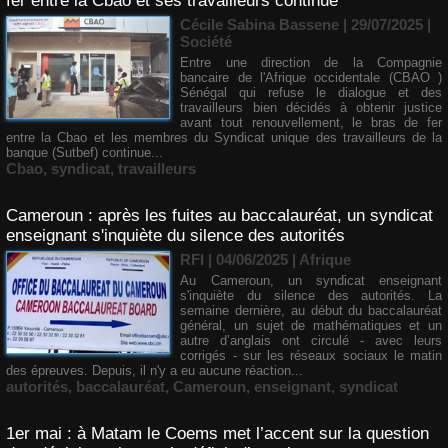
fer entre la Cbao et ses travailleurs continue
Cécile Sabina Bassene
| 29/07/2025
|
Société
Entre une direction de la Compagnie
bancaire de l'Afrique occidentale (CBAO )
Sénégal qui refuse le dialogue et des
travailleurs bien décidés à obtenir justice
avant tout renouvellement, le bras de fer
entre la Cbao et les membres du Syndicat unique des travailleurs de la
banque (Sutbef) continue...
Cbao
,
syndicat
,
travailleurs
Cameroun : après les fuites au baccalauréat, un syndicat
enseignant s'inquiète du silence des autorités
RFI | 04/06/2025
|
Afrique
Au Cameroun, un syndicat enseignant
s'inquiète du silence des autorités. La
semaine dernière, au début du baccalauréat
général, un sujet de mathématiques et un
autre d’anglais ont circulé - avec leurs
corrigés - sur les réseaux sociaux le matin
des épreuves. Depuis, il n'y a eu aucune réaction...
autorités
,
baccalauréat
,
Cameroun
,
enseignant
,
syndicat
1er mai : à Matam le Coems met l’accent sur la question