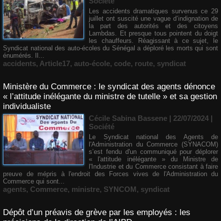
Société
Les accidents dramatiques survenus ce 29
juillet ont suscité une vague d’indignation de
la part des autorités et des citoyens
Lambdas. Et presque tous pointent du doigt
les chauffeurs. Réagissant à ce sujet, le
Syndicat national des auto-écoles du Sénégal a déploré les morts qui sont
énumérés. Il...
accidents
,
Article17
,
auto-école
,
code
,
route
,
syndicat
Ministère du Commerce : le syndicat des agents dénonce
« l’attitude inélégante du ministre de tutelle » et sa gestion
individualiste
Cécile Sabina Bassene
| 22/07/2024
|
Société
Le Syndicat national des Agents de
l'Administration du Commerce (SYNACOM)
s’est fendu d'un communiqué pour déplorer
« l'attitude inélégante » du Ministre de
l'Industrie et du Commerce consistant à faire
preuve de mépris à l'endroit des Forces vives de l'Administration du
Commerce qui sont...
agents
,
Commerce
,
ministre
,
SYNCOM
,
syndicat
Dépôt d’un préavis de grève par les employés : les