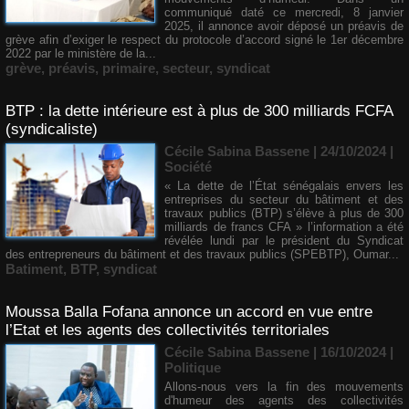
communiqué daté ce mercredi, 8 janvier
2025, il annonce avoir déposé un préavis de
grève afin d’exiger le respect du protocole d’accord signé le 1er décembre
2022 par le ministère de la...
grève
,
préavis
,
primaire
,
secteur
,
syndicat
BTP : la dette intérieure est à plus de 300 milliards FCFA
(syndicaliste)
Cécile Sabina Bassene
| 24/10/2024
|
Société
« La dette de l’État sénégalais envers les
entreprises du secteur du bâtiment et des
travaux publics (BTP) s’élève à plus de 300
milliards de francs CFA » l’information a été
révélée lundi par le président du Syndicat
des entrepreneurs du bâtiment et des travaux publics (SPEBTP), Oumar...
Batiment
,
BTP
,
syndicat
Moussa Balla Fofana annonce un accord en vue entre
l’Etat et les agents des collectivités territoriales
Cécile Sabina Bassene
| 16/10/2024
|
Politique
Allons-nous vers la fin des mouvements
d'humeur des agents des collectivités