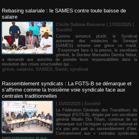
Rebasing salariale : le SAMES contre toute baisse de
salaire
Cécile Sabina Bassene
| 17/02/2025
|
Société
Comme annoncé plutôt, le Syndicat
autonome des médecins du Sénégal
(SAMES) entame une grève ce mardi.
S’exprimant face à la presse, le secrétaire
général, le Docteur Mamadou Demba Ndour,
a demandé aux autorités de prendre leurs responsabilités dans la
résolution des crises structurelles qui...
grève
,
salaires
,
SAMES
,
Santé
,
syndicat
Rassemblement syndicats : La FGTS-B se démarque et
s’affirme comme la troisième voie syndicale face aux
centrales traditionnelles
| 15/02/2025
|
Société
La Fédération Générale des Travailleurs du
Sénégal (FGTS-B), dirigée par son secrétaire
général Mballo Dia Thiam, continue de se
démarquer sur l’échiquier syndical national et
n’a pas pris part au rassemblement d’hier.
Contrairement aux « centrales syndicales
participationnistes et aux...