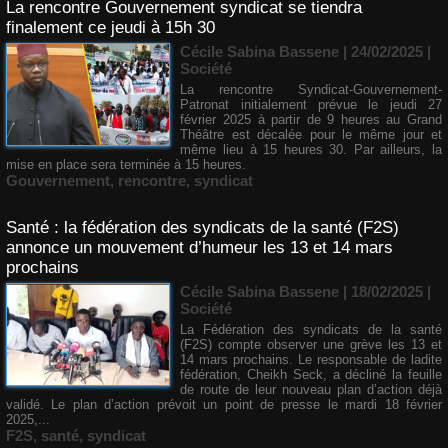
La rencontre Gouvernement syndicat se tiendra
finalement ce jeudi à 15h 30
Cécile Sabina Bassene
| 24/02/2025
|
Société
La rencontre Syndicat-Gouvernement-
Patronat initialement prévue le jeudi 27
février 2025 à partir de 9 heures au Grand
Théâtre est décalée pour le même jour et
même lieu à 15 heures 30. Par ailleurs, la
mise en place sera terminée à 15 heures.
Gouvernement
,
rencontre
,
syndicat
Santé : la fédération des syndicats de la santé (F2S)
annonce un mouvement d’humeur les 13 et 14 mars
prochains
Cécile Sabina Bassene
| 18/02/2025
|
Société
La Fédération des syndicats de la santé
(F2S) compte observer une grève les 13 et
14 mars prochains. Le responsable de ladite
fédération, Cheikh Seck, a décliné la feuille
de route de leur nouveau plan d’action déjà
validé. Le plan d’action prévoit un point de presse le mardi 18 février
2025,...
F2S
,
santé
,
syndicat