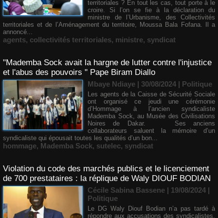
territoriales ? En tout les cas, tout porte à le
croire. Si l’on se fie à la déclaration du
ministre de l’Urbanisme, des Collectivités
territoriales et de l’Aménagement du territoire, Moussa Bala Fofana. Il a
annoncé...
agents
,
collectivités territoriales
,
ministre
,
syndicat
"Mademba Sock avait la hargne de lutter contre l'injustice
et l'abus des pouvoirs " Pape Biram Diallo
Mbaye Ndiaye | 30/08/2024
|
Politique
Les agents de la Caisse de Sécurité Sociale
ont organisé ce jeudi une cérémonie
d’Hommage à l’ancien syndicaliste
Mademba Sock, au Musée des Civilisations
Noires de Dakar. Ses anciens
collaborateurs saluent la mémoire d’un
syndicaliste qui épousait toutes les qualités d’un bon...
hommage
,
Mademba Sock
,
sutelec
,
syndicat
Violation du code des marchés publics et le licenciement
de 700 prestataires : la réplique de Waly DIOUF BODIAN
Cécile Sabina Bassene
| 19/08/2024
|
Politique
Le DG Waly Diouf Bodian n’a pas tardé à
répondre aux accusations des syndicalistes.