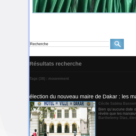
Résultats recherche
Tags (38) : mouvement
élection du nouveau maire de Dakar : les ma
Cécile Sabina Basse
Bien qu’aucune date of
révèle que les manœuvre
Barthelemy Dias
,
éle