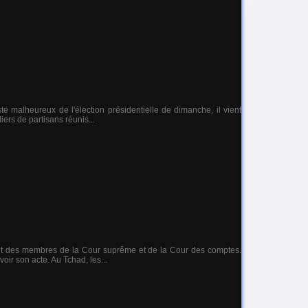
te malheureux de l'élection présidentielle de dimanche, il vient
iers de partisans réunis...
ant des membres de la Cour suprême et de la Cour des comptes.
oir son acte. Au Tchad, les...