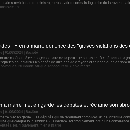
icale a révélé que «le ministre, après avoir reconnu la légitimité de la revendicatio
mouvement
ades : Y en a marre dénonce des "graves violations des 
ne
| 01/03/2024
|
Société
rre a dénoncé cette façon de faire de la politique consistant à « bâillonner, à j
 enquêtes pour clarifier les décès de dizaines de citoyens et finir par jouer les sape
,
politiques
,
rfi monde afrique senegal radi
,
Y en a marre
en a marre met en garde les députés et réclame son abro
ne
| 01/03/2024
|
Société
rre met en garde « les députés qui se rendraient complices d'une forfaiture cons
d'une quelconque loi d'amnistie », a déclaré ledit mouvement lors d’une conférence 
éputés
,
loi
,
mouvement
,
Y en a marre