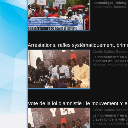
communiqué, l’intersynd
collectivités
,
humeur
,
Arrestations, rafles systématiquement, brim
Cécile Sabina Basse
Le mouvement Y en a ma
et refuser d'ouvrir des
détenus
,
mouvement
Vote de la loi d’amnistie : le mouvement Y 
Cécile Sabina Basse
Le mouvement Y en a ma
graves contre le vote 
amnistie
,
candidats
,
d