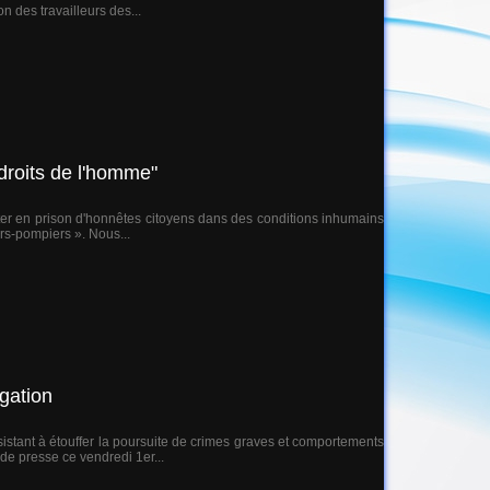
n des travailleurs des...
droits de l'homme"
eter en prison d'honnêtes citoyens dans des conditions inhumains
urs-pompiers ». Nous...
gation
istant à étouffer la poursuite de crimes graves et comportements
de presse ce vendredi 1er...