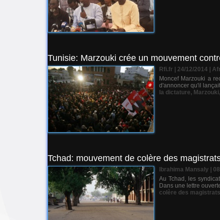
Tunisie: Marzouki crée un mouvement contre 
Rfi.fr | 24/12/2014
|
Af
Moncef Marzouki a reco
d'annoncer qu'il lançai
la dictature
,
Marzouki
Tchad: mouvement de colère des magistrat
Ibrahima Mansaly
| 0
Au Tchad, les syndica
Dans une lettre ouverte
colère des magistrat