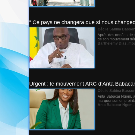
" Ce pays ne changera que si nous changeon
Cécile Sabina Basse
Après des années de co
de son mouvement dénom
Barthelemy Dias
,
mo
Urgent : le mouvement ARC d’Anta Babacar 
Cécile Sabina Basse
Anta Babacar Ngom, a 
marquer son empreinte 
Anta Babacar Ngom
,