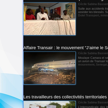
Cécile Sabina Basse
Suite aux accidents tr
assister les blessés. 
Dolel Transport
,
minis
Affaire Transair : le mouvement "J’aime le
Cécile Sabina Basse
Moulaye Camara et ses
un avion de Transair lo
mouvement
,
Senegal
Les travailleurs des collectivités territoria
Cécile Sabina Basse
L’intersyndicale des 