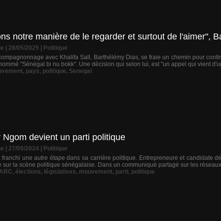
s notre manière de le regarder et surtout de l'aimer", 
ne
| 28/05/2025
|
Politique
mpagnonnage avec Khalifa Sall, Barthélémy Dias, se fraie un chemin pour continu
mé "Sénégal bi nu bokk". Une décision qui selon lui, est "un appel qui vient d'un 
uvement
,
pays
,
politique
,
Senegal
Ngom devient un parti politique
ne
| 27/09/2024
|
Politique
franchi une autre étape dans sa carrière politique. Entrepreneure et candidate d
sur la scène politique sénégalaise. Dans un communiqué partagé sur les réseaux so
ARC
,
élections
,
législatives
,
mouvement
,
parti
,
politique