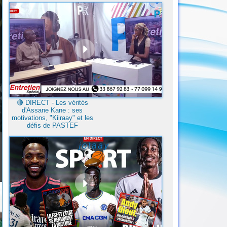
🔴​ DIRECT - Les vérités
d'Assane Kane : ses
motivations, "Kiiraay" et les
défis de PASTEF