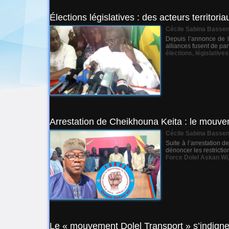
Élections législatives : des acteurs territ
Cécile Sabina Basse
Depuis l’annonce de l
alliances fusent de pa
élections
,
législatives
Arrestation de Cheikhouna Keita : le mouvem
Cécile Sabina Basse
Suite à l’arrestation 
dénoncer les restricti
Force Dolel Askan Wi
Le « mouvement Dolel Transport » s’indign